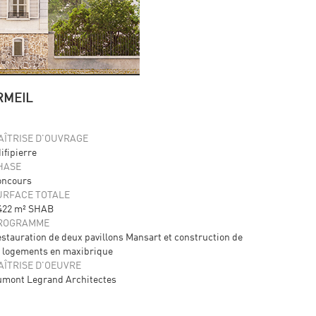
RMEIL
AÎTRISE D'OUVRAGE
ifipierre
HASE
oncours
URFACE TOTALE
422 m² SHAB
ROGRAMME
stauration de deux pavillons Mansart et construction de
 logements en maxibrique
AÎTRISE D'OEUVRE
mont Legrand Architectes