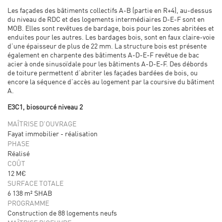
Les façades des bâtiments collectifs A-B (partie en R+4), au-dessus
du niveau de RDC et des logements intermédiaires D-E-F sont en
MOB. Elles sont revêtues de bardage, bois pour les zones abritées et
enduites pour les autres. Les bardages bois, sont en faux claire-voie
d’une épaisseur de plus de 22 mm. La structure bois est présente
également en charpente des bâtiments A-D-E-F revêtue de bac
acier à onde sinusoïdale pour les bâtiments A-D-E-F. Des débords
de toiture permettent d’abriter les façades bardées de bois, ou
encore la séquence d’accès au logement par la coursive du bâtiment
A.
E3C1, biosourcé niveau 2
MAÎTRISE D'OUVRAGE
Fayat immobilier - réalisation
PHASE
Réalisé
COÛT
12 M€
SURFACE TOTALE
6 138 m² SHAB
PROGRAMME
Construction de 88 logements neufs