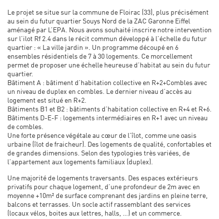
Le projet se situe sur la commune de Floirac (33), plus précisément
au sein du futur quartier Souys Nord de la ZAC Garonne Eiffel
aménagé par L’EPA. Nous avons souhaité inscrire notre intervention
sur l’ilot Rf 2.4 dans le récit commun développé à l’échelle du futur
quartier : « La ville jardin ». Un programme découpé en 6
ensembles résidentiels de 7 à 30 logements. Ce morcellement
permet de proposer une échelle heureuse d’habitat au sein du futur
quartier.
Bâtiment A : bâtiment d’habitation collective en R+2+Combles avec
un niveau de duplex en combles. Le dernier niveau d’accès au
logement est situé en R+2.
Bâtiments B1 et B2 : bâtiments d’habitation collective en R+4 et R+6.
Bâtiments D-E-F : logements intermédiaires en R+1 avec un niveau
de combles.
Une forte présence végétale au cœur de l’îlot, comme une oasis
urbaine (îlot de fraicheur). Des logements de qualité, confortables et
de grandes dimensions. Selon des typologies très variées, de
l’appartement aux logements familiaux (duplex).
Une majorité de logements traversants. Des espaces extérieurs
privatifs pour chaque logement, d’une profondeur de 2m avec en
moyenne +10m² de surface comprenant des jardins en pleine terre,
balcons et terrasses. Un socle actif rassemblant des services
(locaux vélos, boites aux lettres, halls, …) et un commerce.