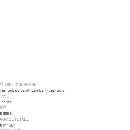
AÎTRISE D'OUVRAGE
ommune de Saint-Lambert-des-Bois
HASE
 cours
OÛT
0 000 €
URFACE TOTALE
0 m² SDP