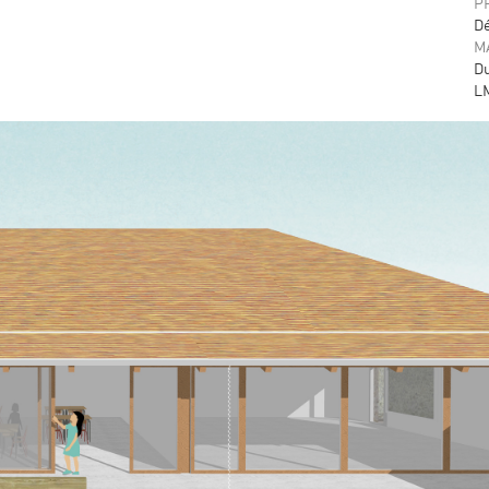
P
Dé
M
Du
LM