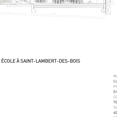
 ÉCOLE À SAINT-LAMBERT-DES-BOIS
M
C
P
En
C
70
S
40