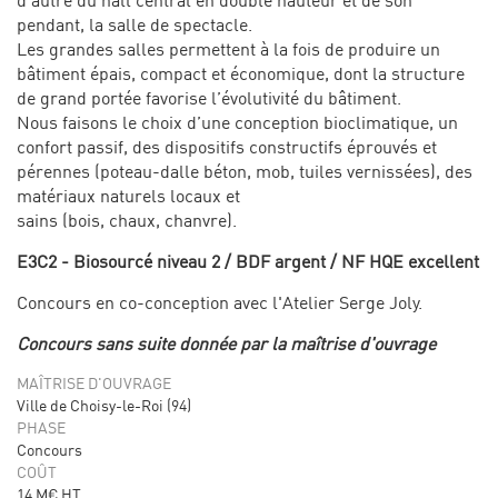
d’autre du hall central en double hauteur et de son
pendant, la salle de spectacle.
Les grandes salles permettent à la fois de produire un
bâtiment épais, compact et économique, dont la structure
de grand portée favorise l’évolutivité du bâtiment.
Nous faisons le choix d’une conception bioclimatique, un
confort passif, des dispositifs constructifs éprouvés et
pérennes (poteau-dalle béton, mob, tuiles vernissées), des
matériaux naturels locaux et
sains (bois, chaux, chanvre).
E3C2 - Biosourcé niveau 2 / BDF argent / NF HQE excellent
Concours en co-conception avec l'Atelier Serge Joly.
Concours sans suite donnée par la maîtrise d'ouvrage
MAÎTRISE D'OUVRAGE
Ville de Choisy-le-Roi (94)
PHASE
Concours
COÛT
14 M€ HT